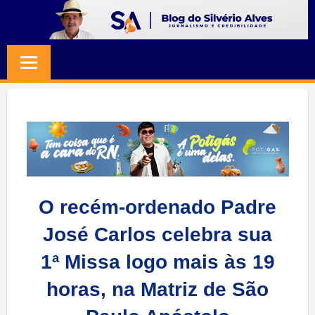
Skip
to
BLOG
Jornalismo
content
e
SILVERIO
Credibilidade
ALVES
O recém-ordenado Padre
José Carlos celebra sua
1ª Missa logo mais às 19
horas, na Matriz de São