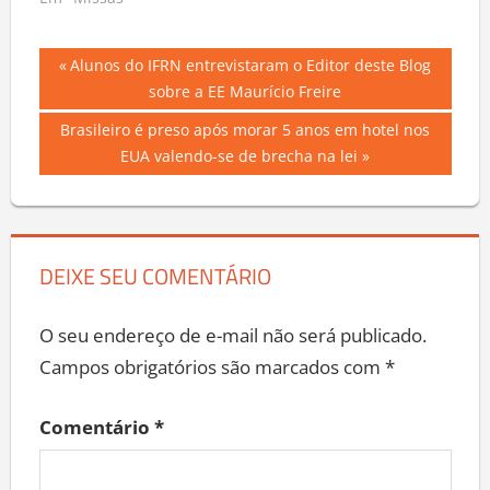
Em "Missas"
Navegação
Previous
Alunos do IFRN entrevistaram o Editor deste Blog
Post:
sobre a EE Maurício Freire
de
Next
Brasileiro é preso após morar 5 anos em hotel nos
Post
Post:
EUA valendo-se de brecha na lei
DEIXE SEU COMENTÁRIO
O seu endereço de e-mail não será publicado.
Campos obrigatórios são marcados com
*
Comentário
*