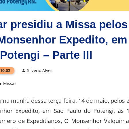
 presidiu a Missa pelos
 Monsenhor Expedito, em
otengi – Parte III
 10:02
Silvério Alves
Missas
 na manhã dessa terça-feira, 14 de maio, pelos 
hor Expedito, em São Paulo do Potengi, às 
úmero de Expeditianos, O Monsenhor Valquima