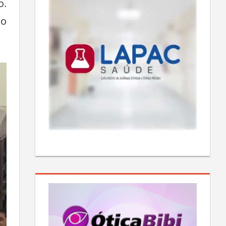
o.
no