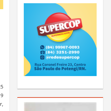
25
19
r,