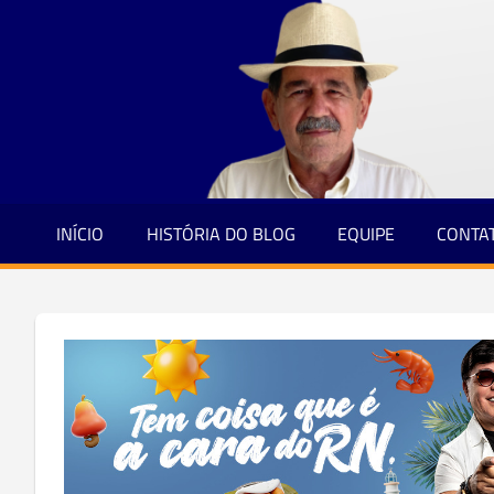
Jornalismo
Skip
e
to
Credibilidade
content
INÍCIO
HISTÓRIA DO BLOG
EQUIPE
CONTA