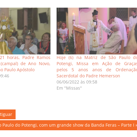
21 horas, Padre Ramos
Hoje (6) na Matriz de São Paulo d
 (campal) de Ano Novo,
Potengi, Missa em Ação de Graça
ão Paulo Apóstolo
pelos 5 anos anos de Ordenaçã
09:46
Sacerdotal do Padre Hemerson
06/06/2022 às 09:58
Em "Missas"
tiguar
o Paulo do Potengi, com um grande show da Banda Feras – Parte I