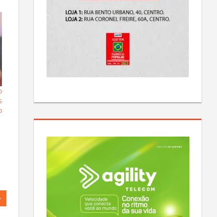
o
s
o