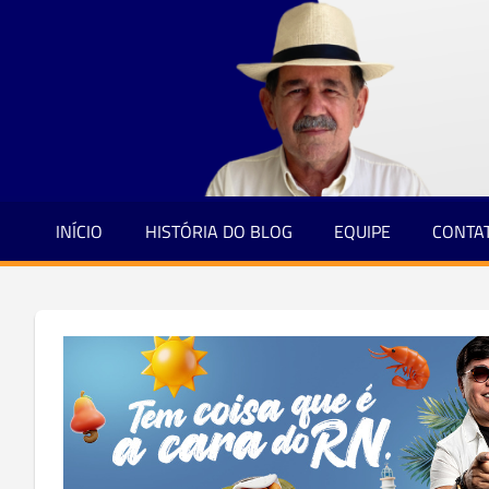
Jornalismo
Skip
e
to
Credibilidade
content
INÍCIO
HISTÓRIA DO BLOG
EQUIPE
CONTA