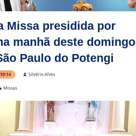
 Missa presidida por
na manhã deste domingo
 São Paulo do Potengi
 10:14
Silvério Alves
Missas