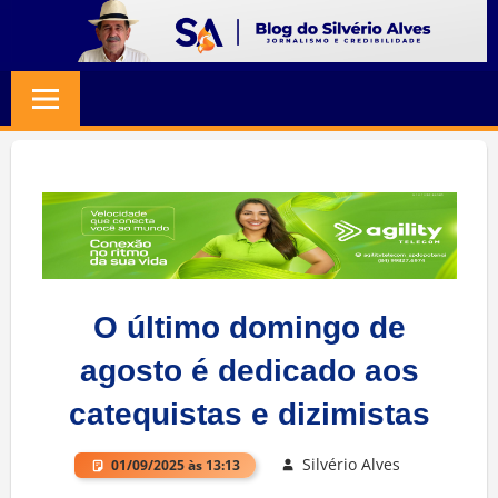
Skip
to
BLOG
Jornalismo
content
e
SILVERIO
Credibilidade
ALVES
O último domingo de
agosto é dedicado aos
catequistas e dizimistas
Silvério Alves
01/09/2025 às 13:13