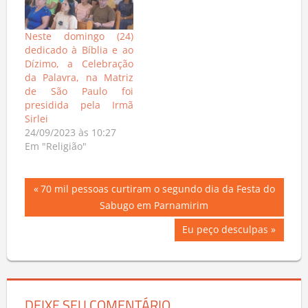
Neste domingo (24)
dedicado à Bíblia e ao
Dízimo, a Celebração
da Palavra, na Matriz
de São Paulo foi
presidida pela Irmã
Sirlei
24/09/2023 às 10:27
Em "Religião"
Navegação
Previous
70 mil pessoas curtiram o segundo dia da Festa do
Post:
Sabugo em Parnamirim
de
Next
Eu peço desculpas
Post
Post: