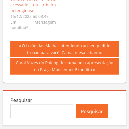
Silvério Alves, o mais
acessado da ribeira
potengiense
15/12/2023 às 08:48
Em "Mensagem
natalina"
Navegação
Previous
O Lojão das Malhas atendendo ao seu pedido
Post:
trouxe para você: Cama, mesa e banho
de
Next
Coral Vozes do Potengi fez uma bela apresentação
Post
Post:
na Praça Monsenhor Expedito
Pesquisar
Pesquisar