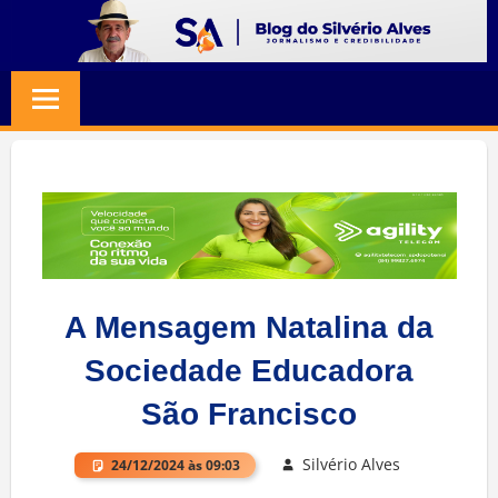
Skip
to
BLOG
Jornalismo
content
e
SILVERIO
Credibilidade
ALVES
A Mensagem Natalina da
Sociedade Educadora
São Francisco
Silvério Alves
24/12/2024 às 09:03