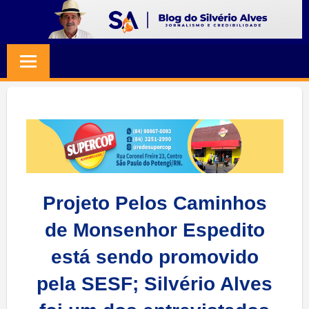
Skip
to
BLOG
Jornalismo
content
e
SILVERIO
Credibilidade
ALVES
Projeto Pelos Caminhos
de Monsenhor Espedito
está sendo promovido
pela SESF; Silvério Alves