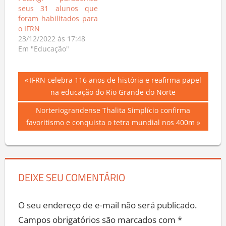
Potengi parabeniza
seus 31 alunos que
foram habilitados para
o IFRN
23/12/2022 às 17:48
Em "Educação"
Navegação
Previous
IFRN celebra 116 anos de história e reafirma papel
Post:
na educação do Rio Grande do Norte
de
Next
Norteriograndense Thalita Simplício confirma
Post
Post:
favoritismo e conquista o tetra mundial nos 400m
DEIXE SEU COMENTÁRIO
O seu endereço de e-mail não será publicado.
Campos obrigatórios são marcados com
*