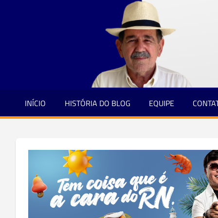
Jornalismo
Skip
e
to
Credibilidade
content
INÍCIO
HISTÓRIA DO BLOG
EQUIPE
CONTA