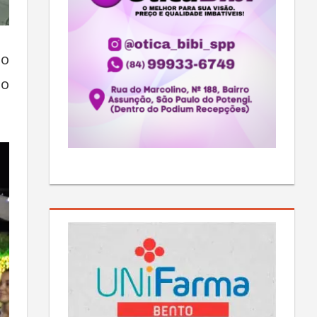
ão
do