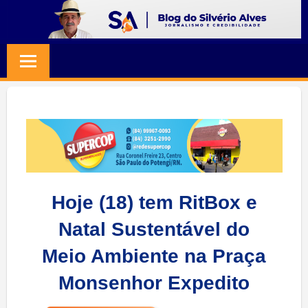
Skip
to
BLOG
Jornalismo
content
e
SILVERIO
Credibilidade
ALVES
Hoje (18) tem RitBox e
Natal Sustentável do
Meio Ambiente na Praça
Monsenhor Expedito