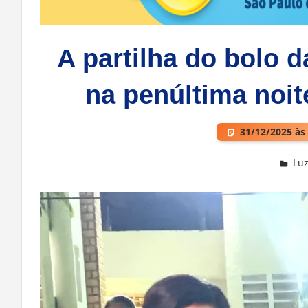
A partilha do bolo 
na penúltima noit
31/12/2025 às
Luz
Deixe um comentário