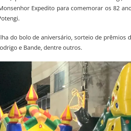
mbro, penúltima noite do Luzes do Potengi, 
Monsenhor Expedito para comemorar os 82 an
otengi.
lha do bolo de aniversário, sorteio de prêmios 
odrigo e Bande, dentre outros.