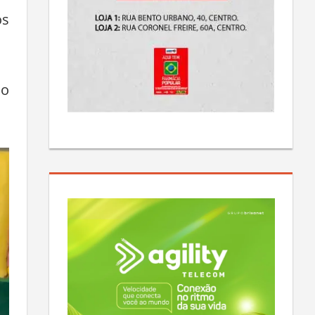
um
os
do