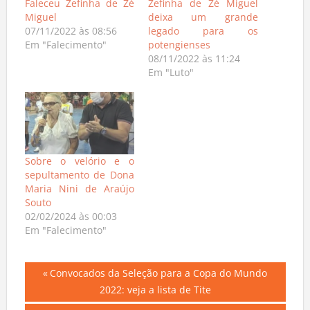
Faleceu Zefinha de Zé
Zefinha de Zé Miguel
Miguel
deixa um grande
07/11/2022 às 08:56
legado para os
Em "Falecimento"
potengienses
08/11/2022 às 11:24
Em "Luto"
Sobre o velório e o
sepultamento de Dona
Maria Nini de Araújo
Souto
02/02/2024 às 00:03
Em "Falecimento"
Navegação
Previous
Convocados da Seleção para a Copa do Mundo
Post:
2022: veja a lista de Tite
de