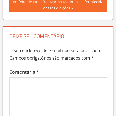
Next
Prefeita de Jandaíra, Marina Marinho sai fortalecida
Post
Post:
dessas eleições
DEIXE SEU COMENTÁRIO
O seu endereço de e-mail não será publicado.
Campos obrigatórios são marcados com
*
Comentário
*