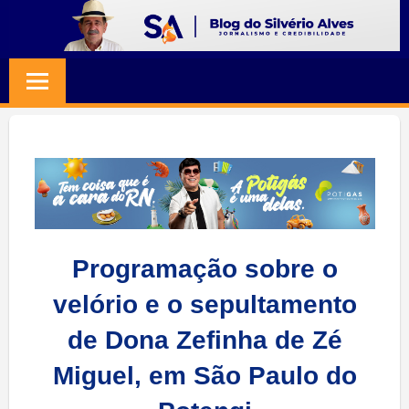
Skip
to
BLOG
Jornalismo
content
e
SILVERIO
Credibilidade
ALVES
Programação sobre o
velório e o sepultamento
de Dona Zefinha de Zé
Miguel, em São Paulo do