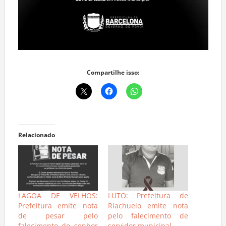
Compartilhe isso:
Relacionado
LAGOA DE VELHOS:
LUTO: Prefeitura de
Prefeitura emite nota
Riachuelo emite nota
de pesar pelo
pelo falecimento de