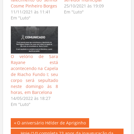
falecimento do senhor
servidor municipal
Cosme Pinheiro Borges
25/10/2021 às 19:09
11/11/2021 às 11:41
Em "Luto"
Em "Luto"
O velório de Sara
Rayane está
acontecendo na Capela
de Riacho Fundo I; seu
corpo será sepultado
neste domingo às 8
horas, em Barcelona
14/05/2022 às 18:27
Em "Luto"
Navegação
Previous
O aniversário Hélder de Apriginho
Post: