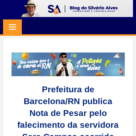
Skip
to
BLOG
Jornalismo
content
e
SILVERIO
Credibilidade
ALVES
Prefeitura de
Barcelona/RN publica
Nota de Pesar pelo
falecimento da servidora