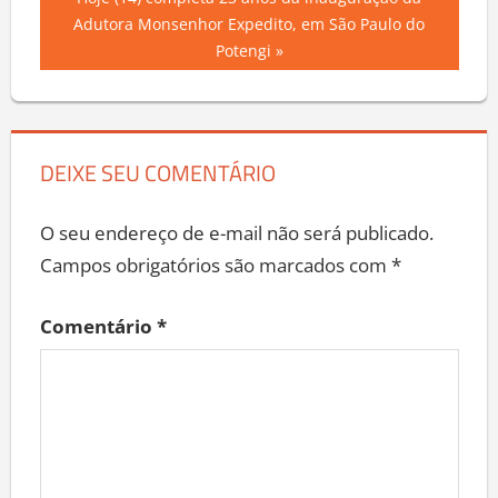
de
Next
Hoje (14) completa 23 anos da inauguração da
Post:
Adutora Monsenhor Expedito, em São Paulo do
Post
Potengi
DEIXE SEU COMENTÁRIO
O seu endereço de e-mail não será publicado.
Campos obrigatórios são marcados com
*
Comentário
*