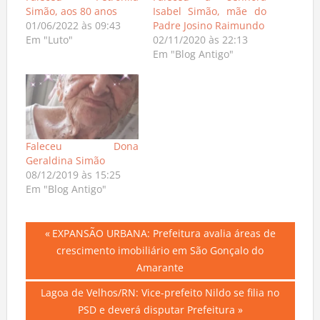
Simão, aos 80 anos
Isabel Simão, mãe do
01/06/2022 às 09:43
Padre Josino Raimundo
Em "Luto"
02/11/2020 às 22:13
Em "Blog Antigo"
Faleceu Dona
Geraldina Simão
08/12/2019 às 15:25
Em "Blog Antigo"
Navegação
Previous
EXPANSÃO URBANA: Prefeitura avalia áreas de
Post:
crescimento imobiliário em São Gonçalo do
de
Amarante
Post
Next
Lagoa de Velhos/RN: Vice-prefeito Nildo se filia no
Post:
PSD e deverá disputar Prefeitura