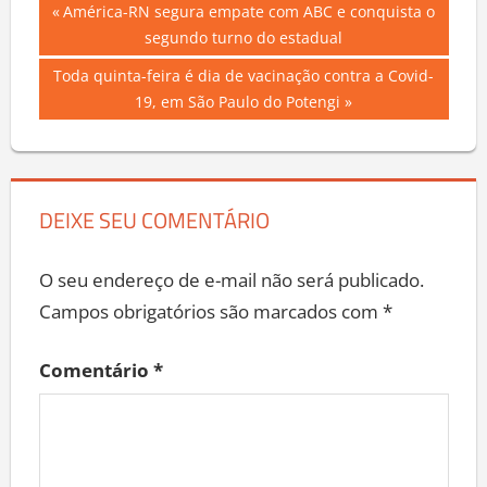
Navegação
Previous
América-RN segura empate com ABC e conquista o
Post:
segundo turno do estadual
de
Next
Toda quinta-feira é dia de vacinação contra a Covid-
Post
Post:
19, em São Paulo do Potengi
DEIXE SEU COMENTÁRIO
O seu endereço de e-mail não será publicado.
Campos obrigatórios são marcados com
*
Comentário
*