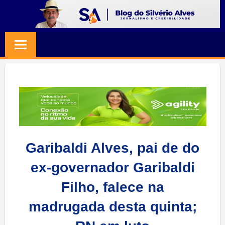
Skip
to
BLOG
Jornalismo
content
e
SILVERIO
Credibilidade
ALVES
Garibaldi Alves, pai de do
ex-governador Garibaldi
Filho, falece na
madrugada desta quinta;