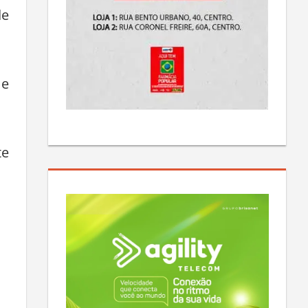
de
 e
te