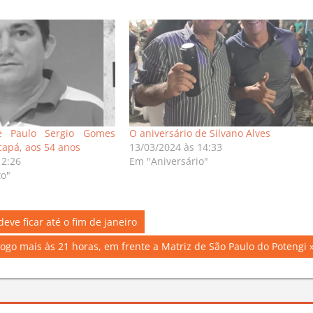
e Paulo Sergio Gomes
O aniversário de Silvano Alves
apá, aos 54 anos
13/03/2024 às 14:33
12:26
Em "Aniversário"
to"
ve ficar até o fim de janeiro
ogo mais às 21 horas, em frente a Matriz de São Paulo do Potengi