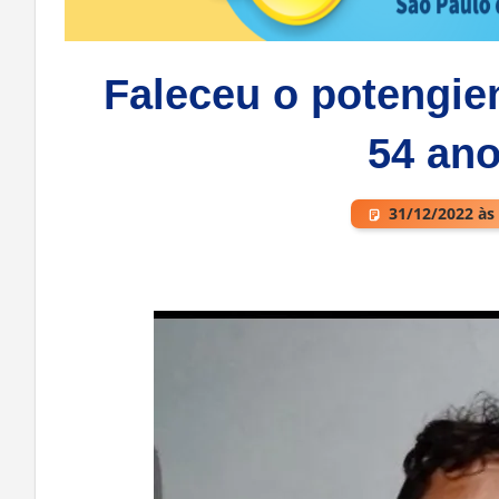
Faleceu o potengie
54 ano
31/12/2022 às
Deixe um comentário