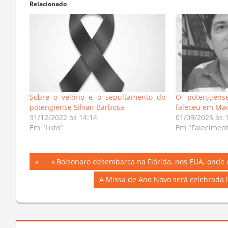
Relacionado
Sobre o velório e o sepultamento do
O potengiens
potengiense Silvan Barbosa
faleceu em Mac
31/12/2022 às 14:14
01/09/2025 às 
Em "Luto"
Em "Falecimen
Navegação
Previous
Bolsonaro desembarca na Flórida, nos EUA, onde de
Post:
de
Next
A Missa de Ano Novo será celebrada l
Post:
Post