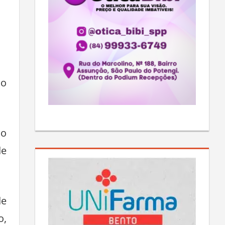
do
do
de
de
o,