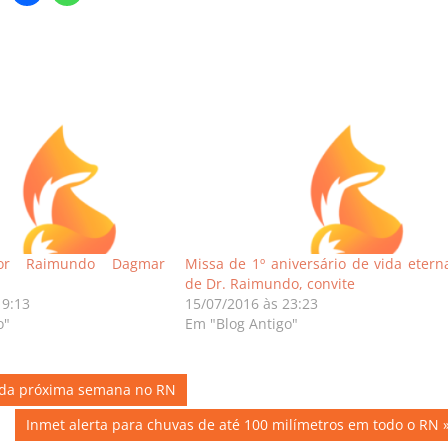
tor Raimundo Dagmar
Missa de 1º aniversário de vida etern
de Dr. Raimundo, convite
19:13
15/07/2016 às 23:23
o"
Em "Blog Antigo"
ir da próxima semana no RN
Next
Inmet alerta para chuvas de até 100 milímetros em todo o RN
Post: