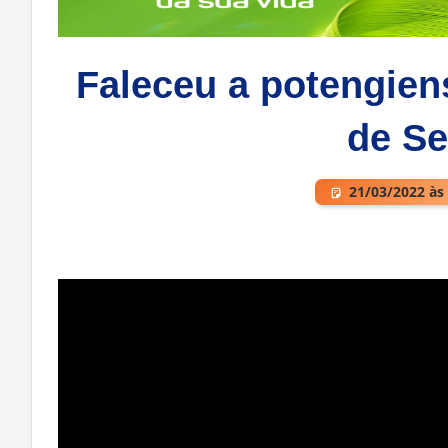
Faleceu a potengie
de Se
21/03/2022 às
Deixe um comentário