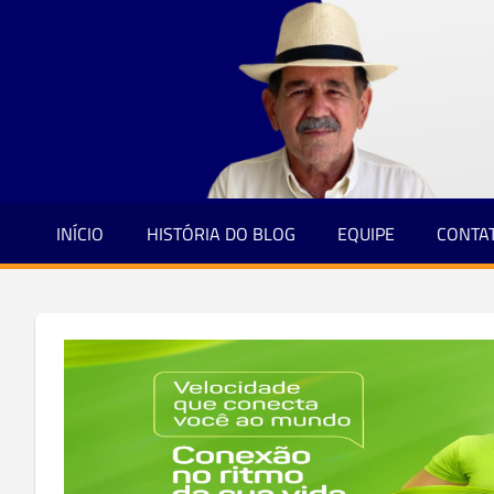
Jornalismo
Skip
e
to
Credibilidade
content
INÍCIO
HISTÓRIA DO BLOG
EQUIPE
CONTA