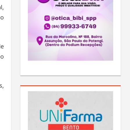
l,
do
de
no
s,