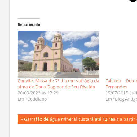
Relacionado
Convite: Missa de 7º dia em sufrágio da
Faleceu Dou
alma de Dona Dagmar de Seu Rivaldo
Fernandes
26/03/2022 às 17:29
15/07/2015 às 
Em "Cotidiano"
Em "Blog Antig
Navegação
Previous
Garrafão de água mineral custará até 12 reais a part
Post:
de