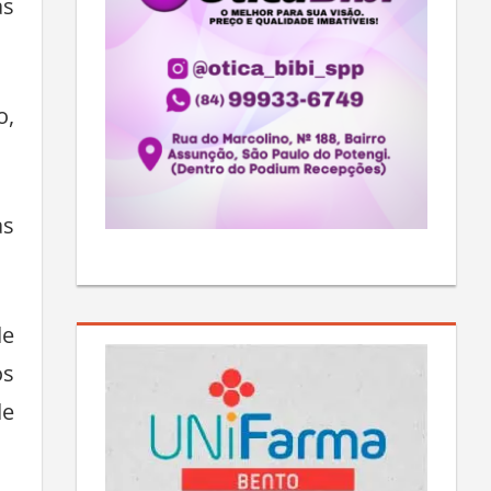
as
o,
as
de
os
de