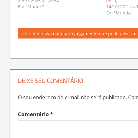
20/07/2025 às 08:54
(Ásia)
Em "Mundo"
14/10/2021 às 
Em "Mundo"
Navegação
Previous
STF tem nova data para julgamento que pode descrimi
Post:
de
Post
DEIXE SEU COMENTÁRIO
O seu endereço de e-mail não será publicado.
Cam
Comentário
*