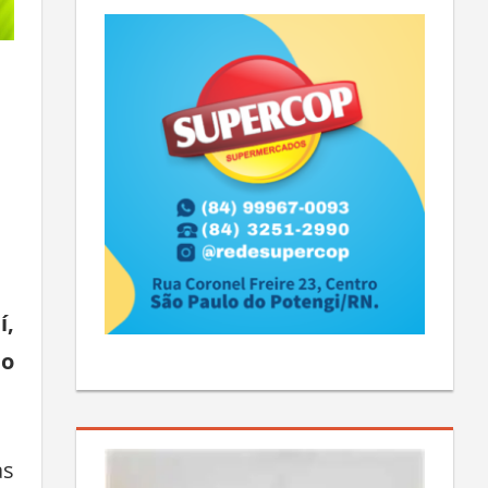
í,
do
as