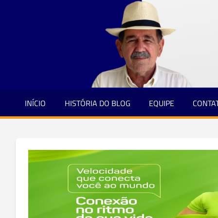
Jornalismo
Skip
e
to
Credibilidade
content
INÍCIO
HISTÓRIA DO BLOG
EQUIPE
CONTA