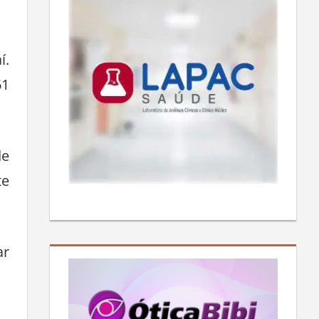
í.
61
de
te
ar