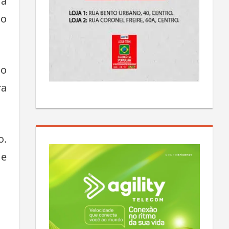
ma
ão
do
ra
o.
 e