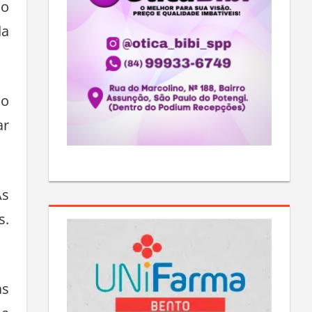
do
da
 o
ar
As
s.
as