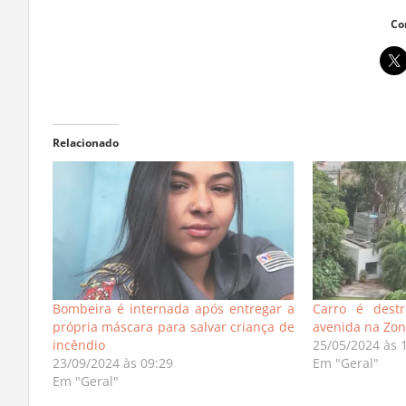
Co
Relacionado
Bombeira é internada após entregar a
Carro é dest
própria máscara para salvar criança de
avenida na Zon
incêndio
25/05/2024 às 
23/09/2024 às 09:29
Em "Geral"
Em "Geral"