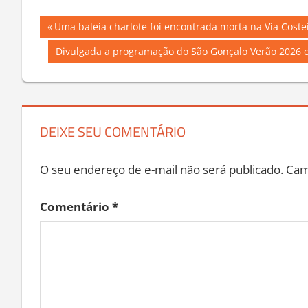
Navegação
Previous
Uma baleia charlote foi encontrada morta na Via Coste
Post:
de
Next
Divulgada a programação do São Gonçalo Verão 2026 c
Post:
Post
DEIXE SEU COMENTÁRIO
O seu endereço de e-mail não será publicado.
Cam
Comentário
*