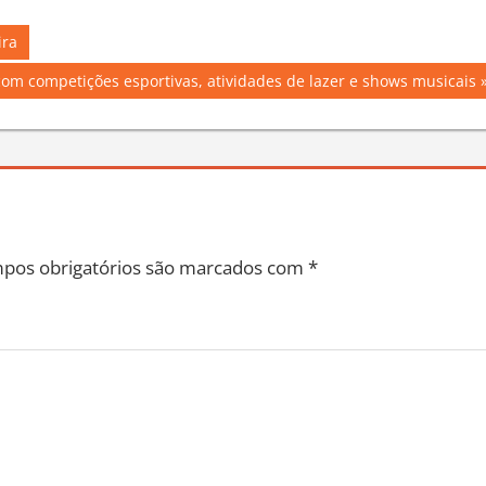
ira
om competições esportivas, atividades de lazer e shows musicais
pos obrigatórios são marcados com
*