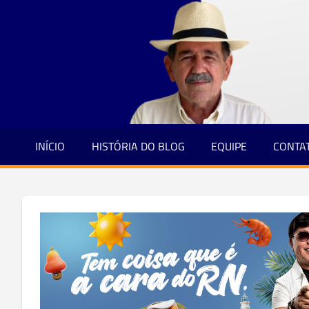
Jornalismo
Skip
e
to
Credibilidade
content
INÍCIO
HISTÓRIA DO BLOG
EQUIPE
CONTA