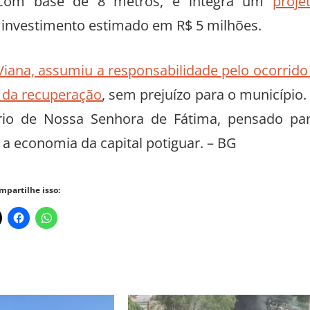
 com base de 8 metros, e integra um
proje
 investimento estimado em R$ 5 milhões.
 Viana, assumiu a responsabilidade pelo ocorrido
 da recuperação
, sem prejuízo para o município.
rio de Nossa Senhora de Fátima, pensado pa
e a economia da capital potiguar. – BG
mpartilhe isso: