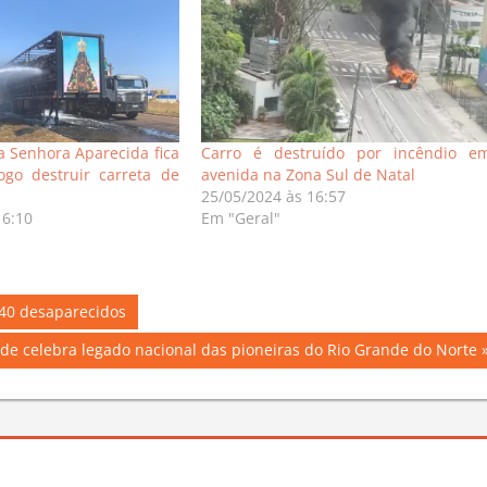
a Senhora Aparecida fica
Carro é destruído por incêndio e
ogo destruir carreta de
avenida na Zona Sul de Natal
25/05/2024 às 16:57
16:10
Em "Geral"
40 desaparecidos
de celebra legado nacional das pioneiras do Rio Grande do Norte