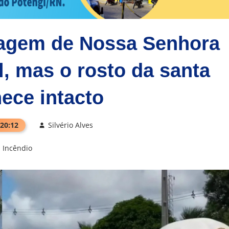
magem de Nossa Senhora
, mas o rosto da santa
ece intacto
 20:12
Silvério Alves
Incêndio