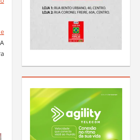
to
 e
 A
ra