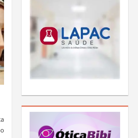
ta
do