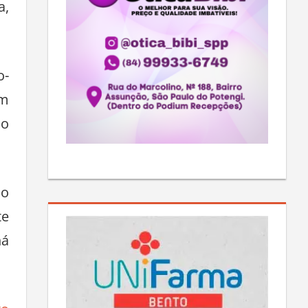
a,
o-
om
po
 o
te
há