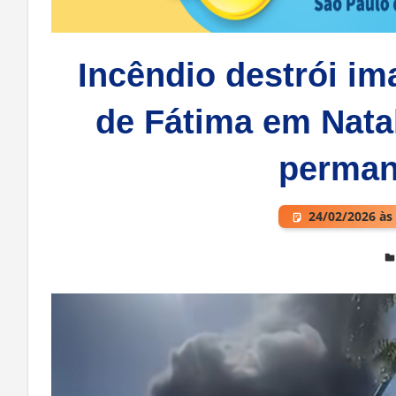
Incêndio destrói i
de Fátima em Natal
perman
24/02/2026 às
Deixe um comentário