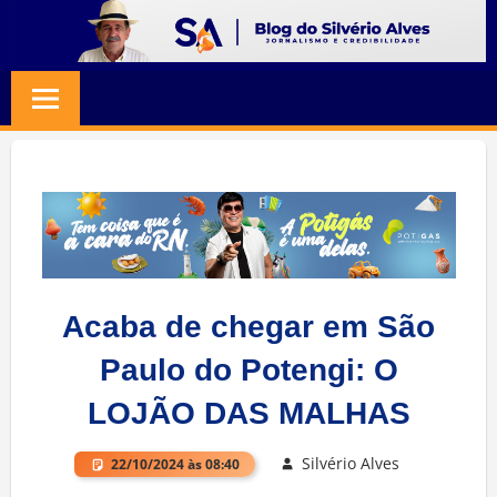
Skip
to
BLOG
Jornalismo
content
e
SILVERIO
Credibilidade
ALVES
Acaba de chegar em São
Paulo do Potengi: O
LOJÃO DAS MALHAS
Silvério Alves
22/10/2024 às 08:40