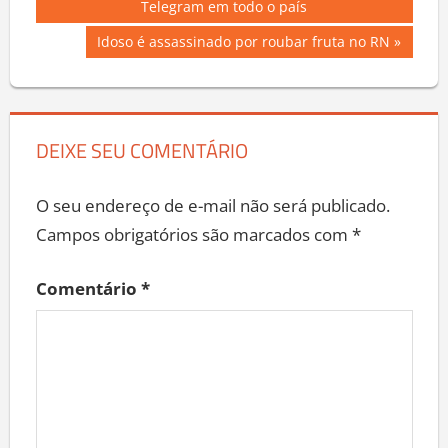
Post:
Telegram em todo o país
de
Next
Idoso é assassinado por roubar fruta no RN
Post
Post:
DEIXE SEU COMENTÁRIO
O seu endereço de e-mail não será publicado.
Campos obrigatórios são marcados com
*
Comentário
*