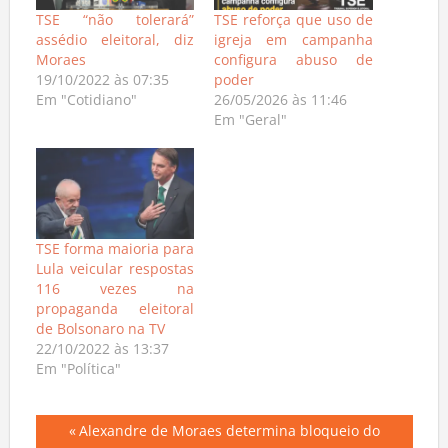
TSE “não tolerará”
TSE reforça que uso de
assédio eleitoral, diz
igreja em campanha
Moraes
configura abuso de
19/10/2022 às 07:35
poder
Em "Cotidiano"
26/05/2026 às 11:46
Em "Geral"
TSE forma maioria para
Lula veicular respostas
116 vezes na
propaganda eleitoral
de Bolsonaro na TV
22/10/2022 às 13:37
Em "Política"
Navegação
Previous
Alexandre de Moraes determina bloqueio do