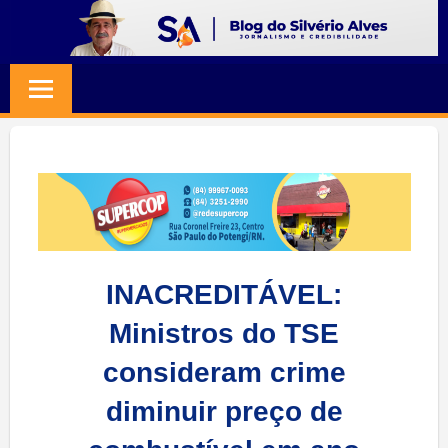
Skip
to
BLOG
Jornalismo
content
e
SILVERIO
Credibilidade
ALVES
INACREDITÁVEL:
Ministros do TSE
consideram crime
diminuir preço de