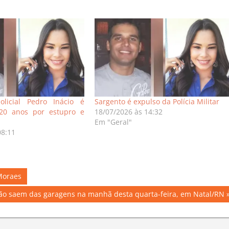
olicial Pedro Inácio é
Sargento é expulso da Polícia Militar
20 anos por estupro e
18/07/2026 às 14:32
Em "Geral"
08:11
Moraes
não saem das garagens na manhã desta quarta-feira, em Natal/RN