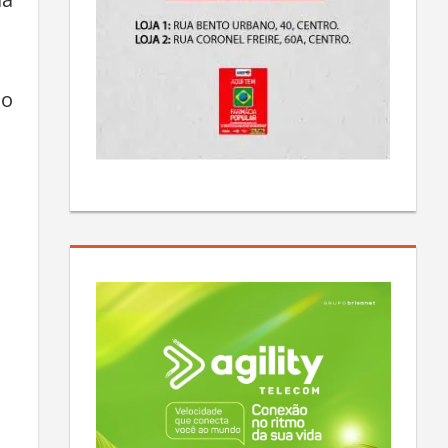
da
 o