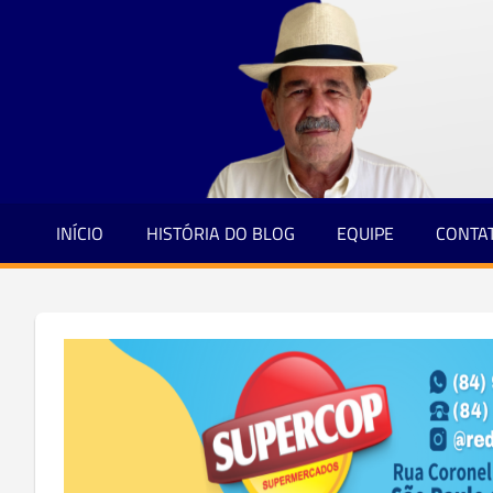
Jornalismo
Skip
e
to
Credibilidade
content
INÍCIO
HISTÓRIA DO BLOG
EQUIPE
CONTA