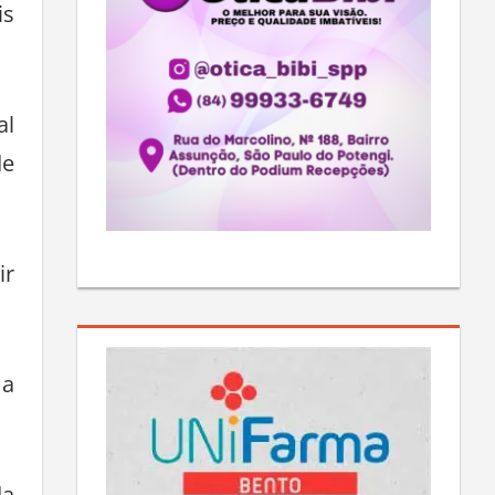
is
al
de
ir
 a