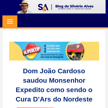
Skip
to
BLOG
Jornalismo
content
e
SILVERIO
Credibilidade
ALVES
Dom João Cardoso
saudou Monsenhor
Expedito como sendo o
Cura D’Ars do Nordeste