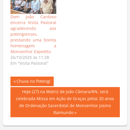
Dom João Cardoso
encerra Visita Pastoral
agradecendo aos
potengienses,
prestando uma bonita
homenagem a
Monsenhor Expedito
26/10/2025 às 11:28
Em "Visita Pastoral"
Navegação
Previous
Chuva no Potengi
Post:
de
Next
Hoje (27) na Matriz de João Câmara/RN, será
Post:
celebrada Missa em Ação de Graças pelos 20 anos
Post
de Ordenação Sacerdotal de Monsenhor Josino
Raimundo