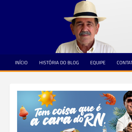
Jornalismo
Skip
e
to
Credibilidade
content
INÍCIO
HISTÓRIA DO BLOG
EQUIPE
CONTA