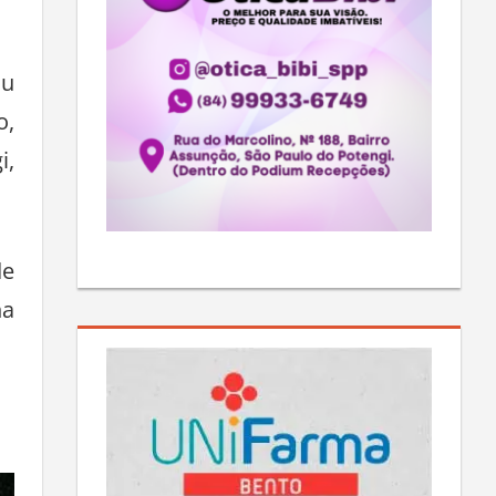
ou
o,
i,
de
ha