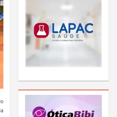
lo
da