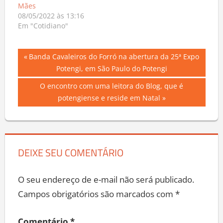
Mães
08/05/2022 às 13:16
Em "Cotidiano"
Navegação
Previous
Banda Cavaleiros do Forró na abertura da 25ª Expo
Post:
Potengi, em São Paulo do Potengi
de
Next
O encontro com uma leitora do Blog, que é
Post
Post:
potengiense e reside em Natal
DEIXE SEU COMENTÁRIO
O seu endereço de e-mail não será publicado.
Campos obrigatórios são marcados com
*