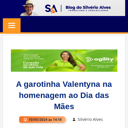
Skip
to
BLOG
Jornalismo
content
e
SILVERIO
Credibilidade
ALVES
A garotinha Valentyna na
homenagem ao Dia das
Mães
Silvério Alves
10/05/2024 às 14:18