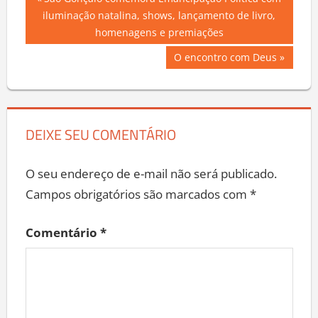
Navegação
Previous
São Gonçalo comemora Emancipação Política com
Post:
iluminação natalina, shows, lançamento de livro,
de
homenagens e premiações
Post
Next
O encontro com Deus
Post:
DEIXE SEU COMENTÁRIO
O seu endereço de e-mail não será publicado.
Campos obrigatórios são marcados com
*
Comentário
*