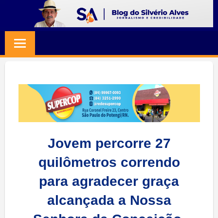
Skip
to
BLOG
Jornalismo
content
e
SILVERIO
Credibilidade
ALVES
Jovem percorre 27
quilômetros correndo
para agradecer graça
alcançada a Nossa