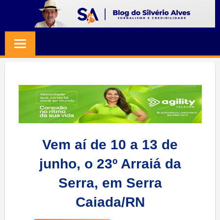
Skip
to
BLOG
Jornalismo
content
e
SILVERIO
Credibilidade
ALVES
Vem aí de 10 a 13 de
junho, o 23º Arraiá da
Serra, em Serra
Caiada/RN