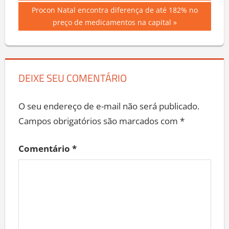
de
Next
Procon Natal encontra diferença de até 182% no
Post
Post:
preço de medicamentos na capital
DEIXE SEU COMENTÁRIO
O seu endereço de e-mail não será publicado.
Campos obrigatórios são marcados com
*
Comentário
*