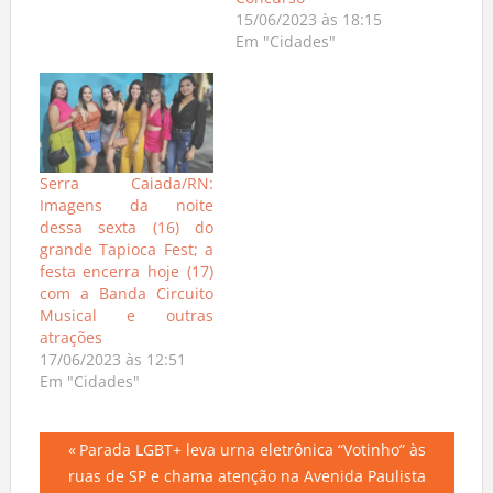
Concurso
15/06/2023 às 18:15
Em "Cidades"
Serra Caiada/RN:
Imagens da noite
dessa sexta (16) do
grande Tapioca Fest; a
festa encerra hoje (17)
com a Banda Circuito
Musical e outras
atrações
17/06/2023 às 12:51
Em "Cidades"
Navegação
Previous
Parada LGBT+ leva urna eletrônica “Votinho” às
Post:
ruas de SP e chama atenção na Avenida Paulista