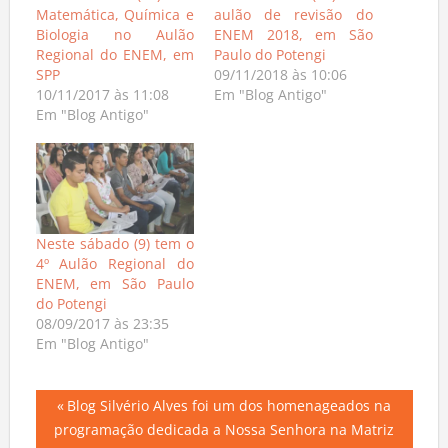
Neste sábado (11) tem
Neste sábado(10) tem
Matemática, Química e
aulão de revisão do
Biologia no Aulão
ENEM 2018, em São
Regional do ENEM, em
Paulo do Potengi
SPP
09/11/2018 às 10:06
10/11/2017 às 11:08
Em "Blog Antigo"
Em "Blog Antigo"
Neste sábado (9) tem o
4º Aulão Regional do
ENEM, em São Paulo
do Potengi
08/09/2017 às 23:35
Em "Blog Antigo"
Navegação
Previous
Blog Silvério Alves foi um dos homenageados na
Post:
programação dedicada a Nossa Senhora na Matriz