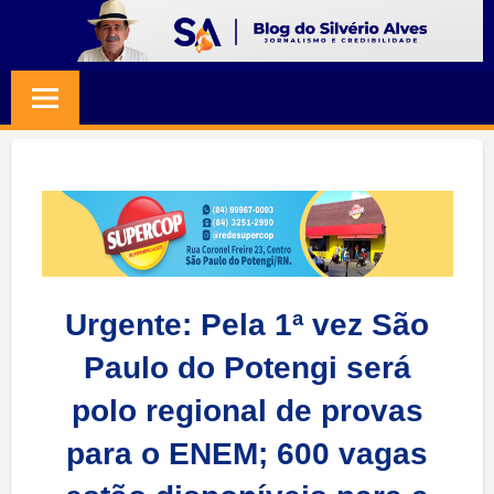
Skip
to
BLOG
Jornalismo
content
e
SILVERIO
Credibilidade
ALVES
Urgente: Pela 1ª vez São
Paulo do Potengi será
polo regional de provas
para o ENEM; 600 vagas