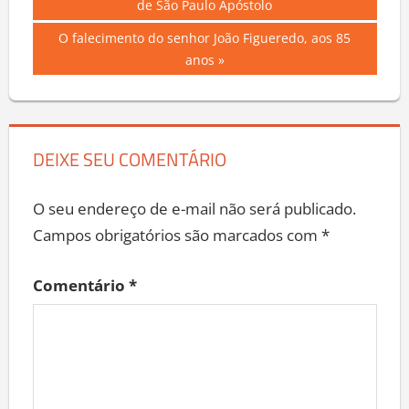
de
de São Paulo Apóstolo
Post
Next
O falecimento do senhor João Figueredo, aos 85
Post:
anos
DEIXE SEU COMENTÁRIO
O seu endereço de e-mail não será publicado.
Campos obrigatórios são marcados com
*
Comentário
*