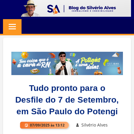
Skip
to
BLOG
Jornalismo
content
e
SILVERIO
Credibilidade
ALVES
Tudo pronto para o
Desfile do 7 de Setembro,
em São Paulo do Potengi
Silvério Alves
07/09/2025 às 13:12