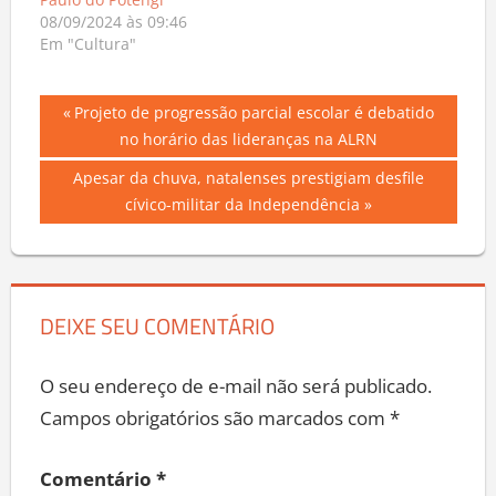
08/09/2024 às 09:46
Em "Cultura"
Navegação
Previous
Projeto de progressão parcial escolar é debatido
Post:
no horário das lideranças na ALRN
de
Next
Apesar da chuva, natalenses prestigiam desfile
Post
Post:
cívico-militar da Independência
DEIXE SEU COMENTÁRIO
O seu endereço de e-mail não será publicado.
Campos obrigatórios são marcados com
*
Comentário
*