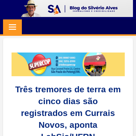
Skip
to
BLOG
Jornalismo
content
e
SILVERIO
Credibilidade
ALVES
Três tremores de terra em
cinco dias são
registrados em Currais
Novos, aponta