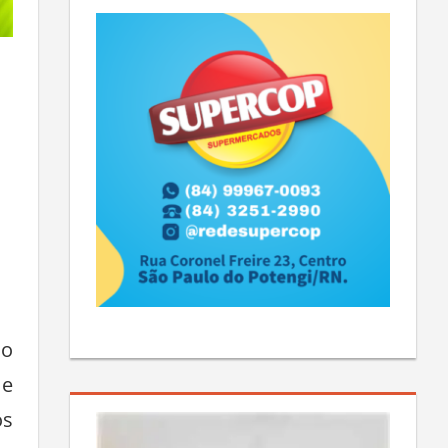
ao
 e
os