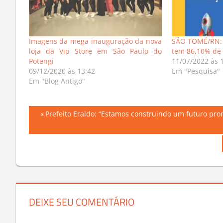
Imagens da mega inauguração da nova
SÃO TOMÉ/RN: 
loja da Vip Store em São Paulo do
tem 86,10% de
Potengi
11/07/2022 às 
09/12/2020 às 13:42
Em "Pesquisa"
Em "Blog Antigo"
Navegação
Previous
Prefeito Eraldo: “Estamos construindo um futuro pr
Post:
de
Post
DEIXE SEU COMENTÁRIO