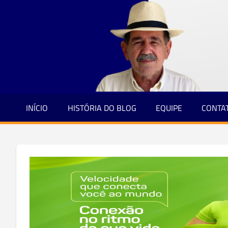
Jornalismo
Skip
e
to
Credibilidade
content
INÍCIO
HISTÓRIA DO BLOG
EQUIPE
CONTA