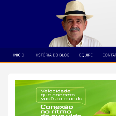
Jornalismo
Skip
e
to
Credibilidade
content
INÍCIO
HISTÓRIA DO BLOG
EQUIPE
CONTA