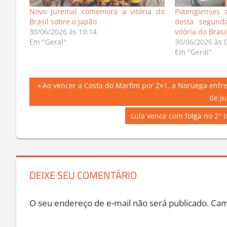
Novo Juremal comemora a vitória do
Potengienses 
Brasil sobre o Japão
desta segunda
30/06/2026 às 10:14
vitória do Bras
Em "Geral"
30/06/2026 às 
Em "Geral"
Navegação
Previous
Ao vencer a Costa do Marfim por 2×1, a Noruega enfr
Post:
de ju
de
Next
Lula vence com folga no 2° t
Post
Post:
DEIXE SEU COMENTÁRIO
O seu endereço de e-mail não será publicado.
Cam