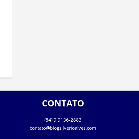
CONTATO
(84) 9 9136-2883
contato@blogsilverioalves.com