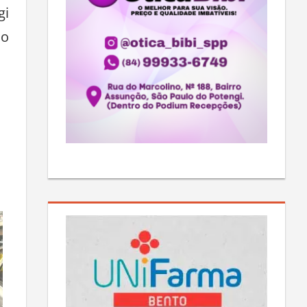
gi
mo