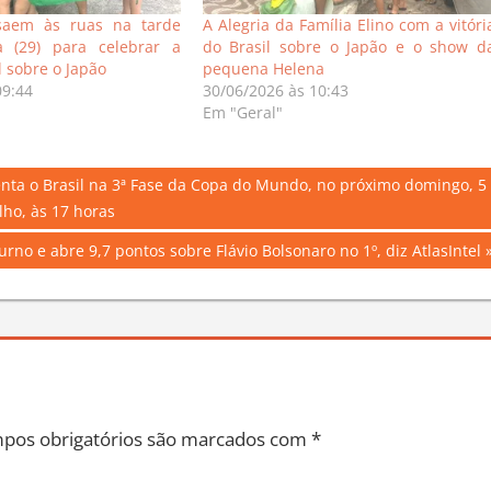
saem às ruas na tarde
A Alegria da Família Elino com a vitóri
 (29) para celebrar a
do Brasil sobre o Japão e o show d
il sobre o Japão
pequena Helena
09:44
30/06/2026 às 10:43
Em "Geral"
enta o Brasil na 3ª Fase da Copa do Mundo, no próximo domingo, 5
lho, às 17 horas
urno e abre 9,7 pontos sobre Flávio Bolsonaro no 1º, diz AtlasIntel
pos obrigatórios são marcados com
*