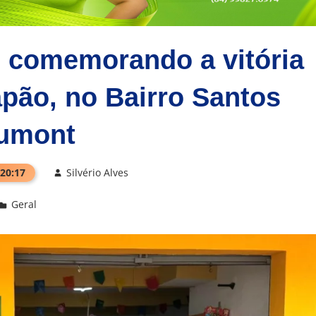
e comemorando a vitória
apão, no Bairro Santos
umont
 20:17
Silvério Alves
Geral