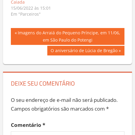
Caiada
15/06/2022 às 15:01
Em "Parceiros"
Navegação
Previous
Imagens do Arraiá do Pequeno Príncipe, em 11/06,
Post:
em São Paulo do Potengi
de
Next
O aniversário de Lúcia de Bregão
Post
Post:
DEIXE SEU COMENTÁRIO
O seu endereço de e-mail não será publicado.
Campos obrigatórios são marcados com
*
Comentário
*