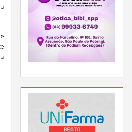
 a
ue
te
ra