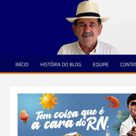
Jornalismo
Skip
e
to
Credibilidade
content
INÍCIO
HISTÓRIA DO BLOG
EQUIPE
CONTA