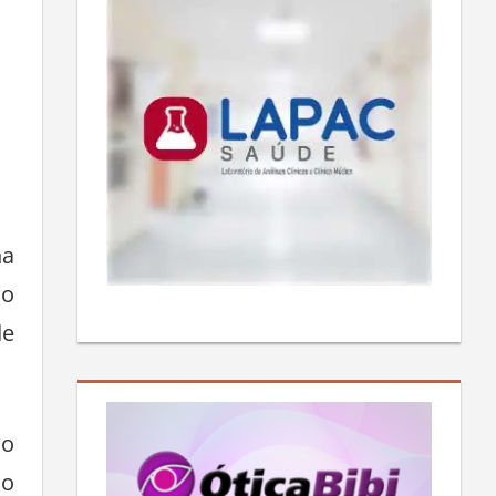
na
ão
de
no
do