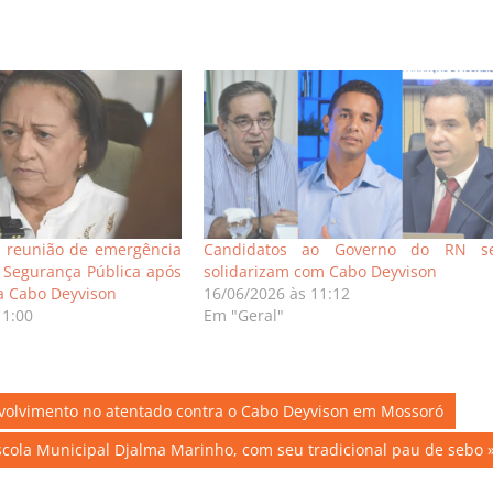
a reunião de emergência
Candidatos ao Governo do RN s
 Segurança Pública após
solidarizam com Cabo Deyvison
a Cabo Deyvison
16/06/2026 às 11:12
11:00
Em "Geral"
nvolvimento no atentado contra o Cabo Deyvison em Mossoró
Escola Municipal Djalma Marinho, com seu tradicional pau de sebo