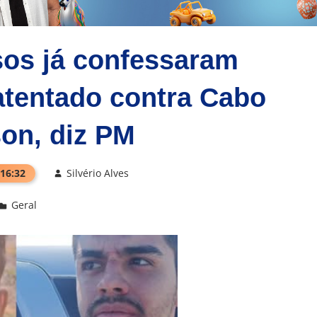
sos já confessaram
atentado contra Cabo
on, diz PM
 16:32
Silvério Alves
Geral