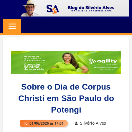
Skip
to
BLOG
Jornalismo
content
e
SILVERIO
Credibilidade
ALVES
Sobre o Dia de Corpus
Christi em São Paulo do
Potengi
Silvério Alves
01/06/2026 às 14:01