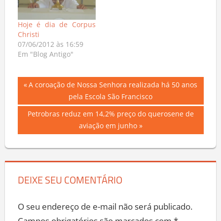
Hoje é dia de Corpus
Christi
07/06/2012 às 16:59
Em "Blog Antigo"
Navegação
Previous
A coroação de Nossa Senhora realizada há 50 anos
Post:
pela Escola São Francisco
de
Next
Petrobras reduz em 14,2% preço do querosene de
Post
Post:
aviação em junho
DEIXE SEU COMENTÁRIO
O seu endereço de e-mail não será publicado.