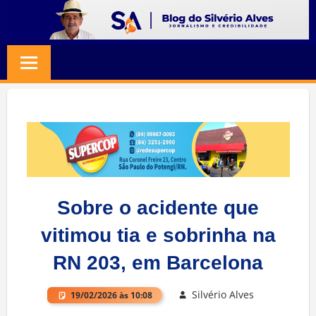
Skip
to
BLOG
Jornalismo
content
e
SILVERIO
Credibilidade
ALVES
Sobre o acidente que
vitimou tia e sobrinha na
RN 203, em Barcelona
Silvério Alves
19/02/2026 às 10:08