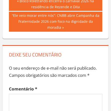
Navegação
Previous
Bloco Roletrando encerra o carnaval 2026 na
Post:
residência de Rezende e Dita
de
Next
“Ele veio morar entre nós”: CNBB abre Campanha da
Post
Post:
Fraternidade 2026 com foco na dignidade da
moradia
DEIXE SEU COMENTÁRIO
O seu endereço de e-mail não será publicado.
Campos obrigatórios são marcados com
*
Comentário
*