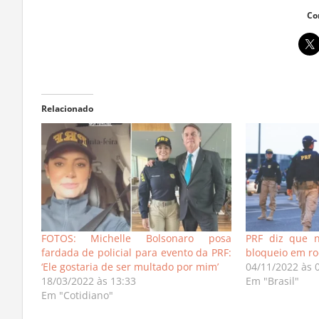
Co
Relacionado
FOTOS: Michelle Bolsonaro posa
PRF diz que 
fardada de policial para evento da PRF:
bloqueio em ro
‘Ele gostaria de ser multado por mim’
04/11/2022 às 
18/03/2022 às 13:33
Em "Brasil"
Em "Cotidiano"