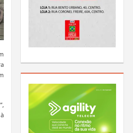
um
ra
em
”,
 à