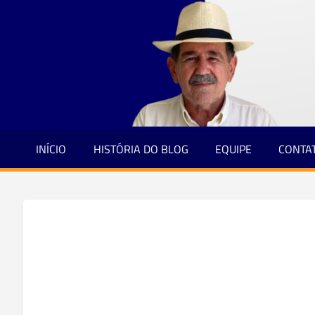
Jornalismo
Skip
e
to
Credibilidade
content
INÍCIO
HISTÓRIA DO BLOG
EQUIPE
CONTA