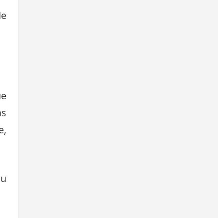
de
ue
às
e,
ou