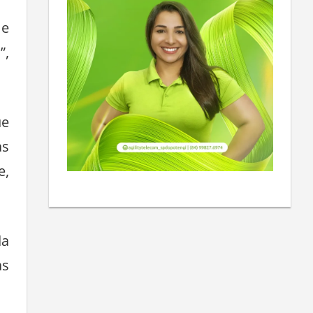
 e
”,
ue
às
e,
da
as