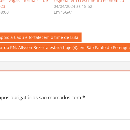
de vagas formais de
regional em crescimento econômico
023
04/04/2024 às 18:52
08:00
Em "SGA"
apoio a Cadu e fortalecem o time de Lula
 do RN, Allyson Bezerra estará hoje (4), em São Paulo do Potengi
pos obrigatórios são marcados com
*