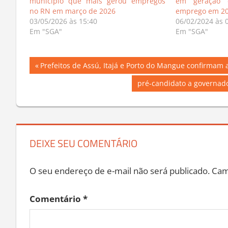
município que mais gerou empregos
em geração 
no RN em março de 2026
emprego em 2
03/05/2026 às 15:40
06/02/2024 às 
Em "SGA"
Em "SGA"
Navegação
Previous
Prefeitos de Assú, Itajá e Porto do Mangue confirmam 
Post:
de
Next
pré-candidato a governador
Post:
Post
DEIXE SEU COMENTÁRIO
O seu endereço de e-mail não será publicado.
Cam
Comentário
*