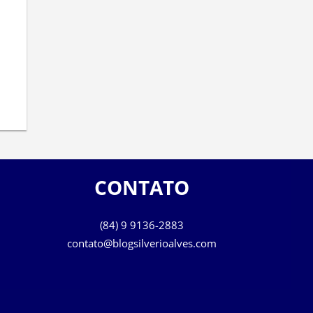
CONTATO
(84) 9 9136-2883
contato@blogsilverioalves.com