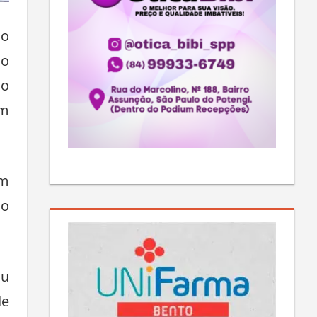
do
do
no
om
im
 o
ou
de