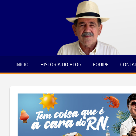
Jornalismo
Skip
e
to
Credibilidade
content
INÍCIO
HISTÓRIA DO BLOG
EQUIPE
CONTA