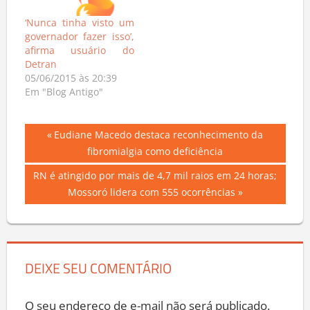
‘Nunca tinha visto um
governador fazer isso’,
afirma usuário do
Detran
05/06/2015 às 20:39
Em "Blog Antigo"
Navegação
Previous
Eudiane Macedo destaca reconhecimento da
Post:
fibromialgia como deficiência
de
Next
RN é atingido por mais de 4,7 mil raios em 24 horas;
Post
Post:
Mossoró lidera com 555 ocorrências
DEIXE SEU COMENTÁRIO
O seu endereço de e-mail não será publicado.