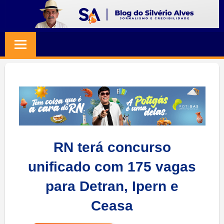
Skip
to
BLOG
Jornalismo
content
e
SILVERIO
Credibilidade
ALVES
RN terá concurso
unificado com 175 vagas
para Detran, Ipern e
Ceasa