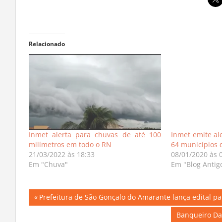
Relacionado
Inmet alerta para chuvas de até 100
Inmet emite al
milímetros em todo o RN
64 municípios 
21/03/2022 às 18:33
08/01/2020 às 
Em "Chuva"
Em "Blog Antig
Navegação
Previous
Prefeitura de São Gonçalo do Amarante lança edital pa
Post:
de
Next
Banqueiro Dan