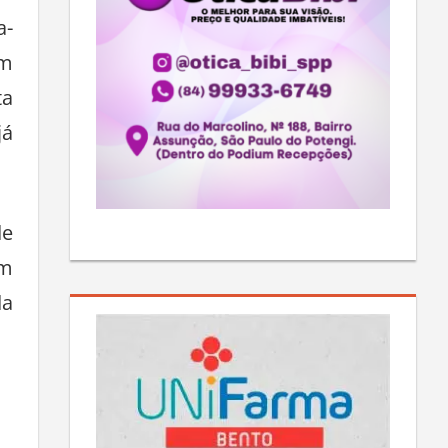
a-
em
ta
já
de
em
da