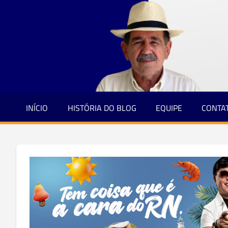
Jornalismo
Skip
e
to
Credibilidade
content
INÍCIO
HISTÓRIA DO BLOG
EQUIPE
CONTA