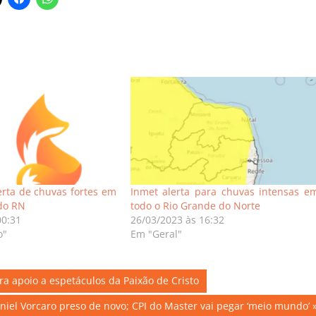
erta de chuvas fortes em
Inmet alerta para chuvas intensas e
do RN
todo o Rio Grande do Norte
00:31
26/03/2023 às 16:32
o"
Em "Geral"
ra apoio a espetáculos da Paixão de Cristo
iel Vorcaro preso de novo; CPI do Master vai pegar ‘meio mundo’