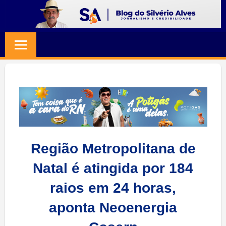
Skip
to
BLOG
Jornalismo
content
e
SILVERIO
Credibilidade
ALVES
Região Metropolitana de
Natal é atingida por 184
raios em 24 horas,
aponta Neoenergia