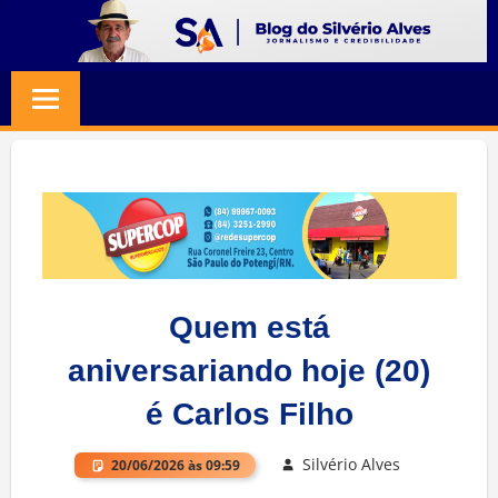
Skip
to
BLOG
Jornalismo
content
e
SILVERIO
Credibilidade
ALVES
Quem está
aniversariando hoje (20)
é Carlos Filho
Silvério Alves
20/06/2026 às 09:59