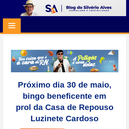
Skip
to
BLOG
Jornalismo
content
e
SILVERIO
Credibilidade
ALVES
Próximo dia 30 de maio,
bingo beneficente em
prol da Casa de Repouso
Luzinete Cardoso