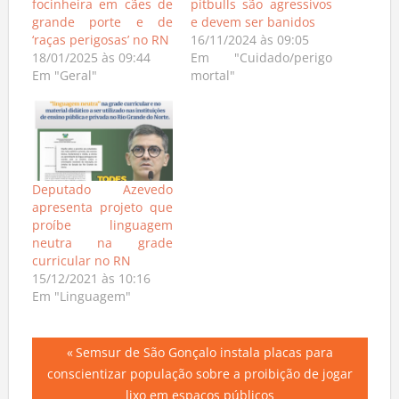
focinheira em cães de
pitbulls são agressivos
grande porte e de
e devem ser banidos
‘raças perigosas’ no RN
16/11/2024 às 09:05
18/01/2025 às 09:44
Em "Cuidado/perigo
Em "Geral"
mortal"
Deputado Azevedo
apresenta projeto que
proíbe linguagem
neutra na grade
curricular no RN
15/12/2021 às 10:16
Em "Linguagem"
Navegação
Previous
Semsur de São Gonçalo instala placas para
Post:
conscientizar população sobre a proibição de jogar
de