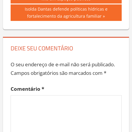
lixo em espaços públicos
Post
Next
Isolda Dantas defende políticas hídricas e
Post:
fortalecimento da agricultura familiar
DEIXE SEU COMENTÁRIO
O seu endereço de e-mail não será publicado.
Campos obrigatórios são marcados com
*
Comentário
*