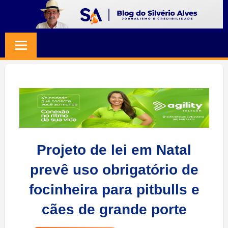
Skip
to
BLOG
Jornalismo
content
e
SILVERIO
Credibilidade
ALVES
Projeto de lei em Natal
prevê uso obrigatório de
focinheira para pitbulls e
cães de grande porte