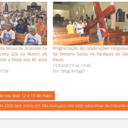
ta Missa da Gratidão na
Programação da celebrações religiosa
uinta (23) na Matriz de
da Semana Santa na Paróquia de Sã
ndo a Festa dos 80 anos
Paulo
15/04/2019 às 13:49
07:56
Em "Blog Antigo"
 nos dias 12 e 13 de maio
2026 tem início em São Gonçalo com blitz educativa de trânsito