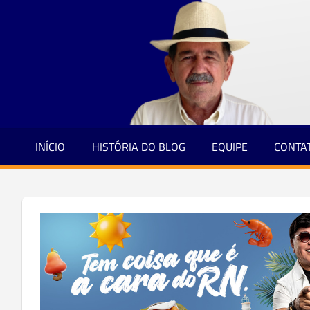
Jornalismo
Skip
e
to
Credibilidade
content
INÍCIO
HISTÓRIA DO BLOG
EQUIPE
CONTA