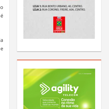
do
 é
ia
me