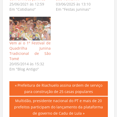
25/06/2021 às 12:59
03/06/2025 às 13:10
Em "Cotidiano"
Em "Festas juninas"
Vem aí o 1º Festival de
Quadrilha Junina
Tradicional de São
Tomé
20/05/2014 às 15:32
Em "Blog Antigo"
Navegação
Previous
Prefeitura de Riachuelo assina ordem de serviço
Post:
para construção de 25 casas populares
de
Next
Multidão, presidente nacional do PT e mais de 20
Post
Post:
prefeitos participam do lançamento da plataforma
de governo de Cadu de Lula