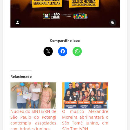
Compartilhe isso:
Relacionado
Núcleo do SINTE/RN de
O músico Alexandre
São Paulo do Potengi
Moreira abrilhantará o
contempla associados
São Tomé Junino, em
com brindes juninos
São Tomé/RN