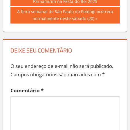
Post:
Parnamirim na Festa do Boi 2025
de
Next
A feira semanal de São Paulo do Potengi ocorrerá
Post
Post:
normalmente neste sábado (20)
DEIXE SEU COMENTÁRIO
O seu endereço de e-mail não será publicado.
Campos obrigatórios são marcados com
*
Comentário
*