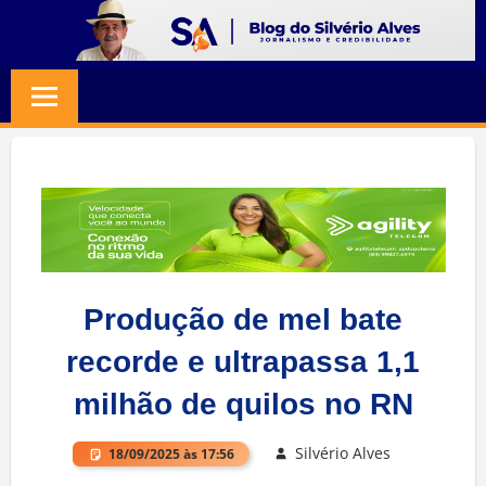
Skip
to
BLOG
Jornalismo
content
e
SILVERIO
Credibilidade
ALVES
Produção de mel bate
recorde e ultrapassa 1,1
milhão de quilos no RN
Silvério Alves
18/09/2025 às 17:56