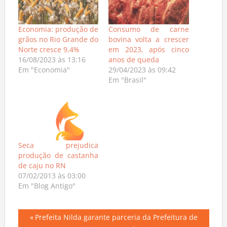
Economia: produção de
Consumo de carne
grãos no Rio Grande do
bovina volta a crescer
Norte cresce 9,4%
em 2023, após cinco
16/08/2023 às 13:16
anos de queda
Em "Economia"
29/04/2023 às 09:42
Em "Brasil"
Seca prejudica
produção de castanha
de caju no RN
07/02/2013 às 03:00
Em "Blog Antigo"
Navegação
Previous
Prefeita Nilda garante parceria da Prefeitura de