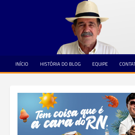
Jornalismo
Skip
e
to
Credibilidade
content
INÍCIO
HISTÓRIA DO BLOG
EQUIPE
CONTA