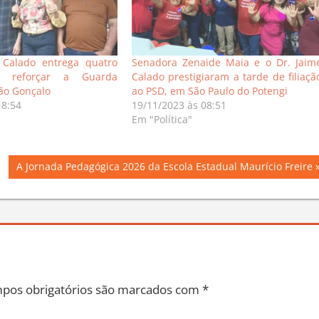
e Calado entrega quatro
Senadora Zenaide Maia e o Dr. Jaim
ra reforçar a Guarda
Calado prestigiaram a tarde de filiaçã
ão Gonçalo
ao PSD, em São Paulo do Potengi
18:54
19/11/2023 às 08:51
Em "Política"
Next
A Jornada Pedagógica 2026 da Escola Estadual Maurício Freire
Post:
pos obrigatórios são marcados com
*