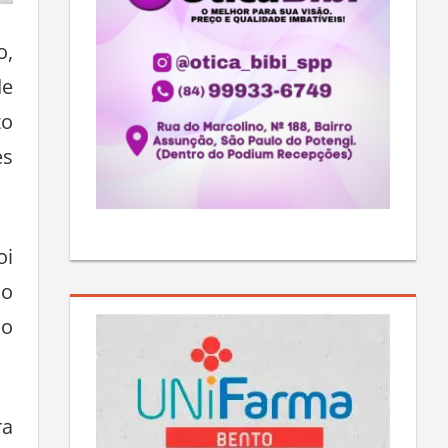
o,
de
to
es
oi
do
ão
ra