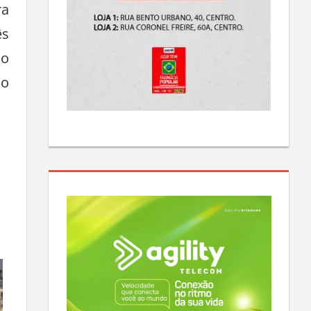
ra
ês
 o
lo