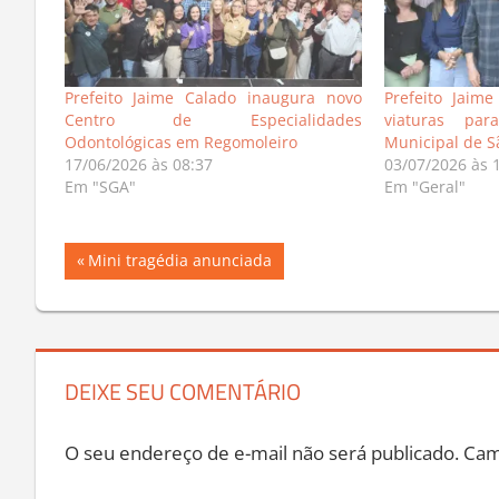
Prefeito Jaime Calado inaugura novo
Prefeito Jaim
Centro de Especialidades
viaturas pa
Odontológicas em Regomoleiro
Municipal de S
17/06/2026 às 08:37
03/07/2026 às 
Em "SGA"
Em "Geral"
Navegação
Previous
Mini tragédia anunciada
Post:
de
Post
DEIXE SEU COMENTÁRIO
O seu endereço de e-mail não será publicado.
Cam