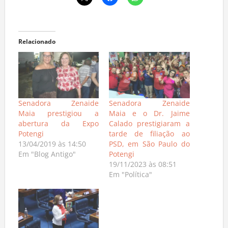
Relacionado
Senadora Zenaide
Senadora Zenaide
Maia prestigiou a
Maia e o Dr. Jaime
abertura da Expo
Calado prestigiaram a
Potengi
tarde de filiação ao
13/04/2019 às 14:50
PSD, em São Paulo do
Em "Blog Antigo"
Potengi
19/11/2023 às 08:51
Em "Política"