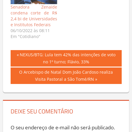
Senadora Zenaide
condena corte de R$
2,4 bi de Universidades
e Institutos Federais
06/10/2022 às 08:11
Em "Cotidiano"
Navegação
Previous
NEXUS/BTG: Lula tem 42% das intenções de voto
Post:
no 1º turno; Flávio, 33%
de
Next
O Arcebispo de Natal Dom João Cardoso realiza
Post
Post:
Visita Pastoral a São Tomé/RN
DEIXE SEU COMENTÁRIO
O seu endereço de e-mail não será publicado.