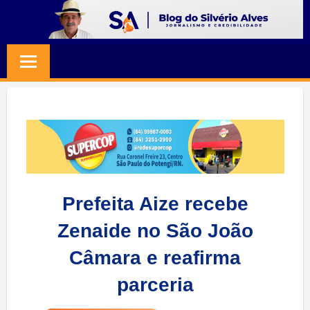
Skip
to
BLOG
Jornalismo
content
e
SILVERIO
Credibilidade
ALVES
Prefeita Aize recebe
Zenaide no São João
Câmara e reafirma
parceria