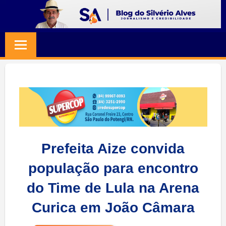
Skip
to
BLOG
Jornalismo
content
e
SILVERIO
Credibilidade
ALVES
Prefeita Aize convida
população para encontro
do Time de Lula na Arena
Curica em João Câmara