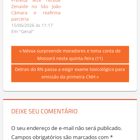
Prefeita Aize recebe
Zenaide no São João
Câmara e reafirma
parceria
15/06/2026 às 11:17
Em "Geral"
Navegação
Previous
Névoa surpreende moradores e toma conta de
Post:
Mossoró nesta quinta-feira (11)
de
Next
Detran do RN passa a exigir exame toxicológico para
Post
Post:
emissão da primeira CNH
DEIXE SEU COMENTÁRIO
O seu endereço de e-mail não será publicado.
Campos obrigatórios são marcados com
*